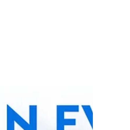
Incentives, Congrès, Événements
professionnels) vous donnent rendez-vous à
l’Espace Evénementiel K2 à Lorient pour le
workshop Morbihan Event Pro.